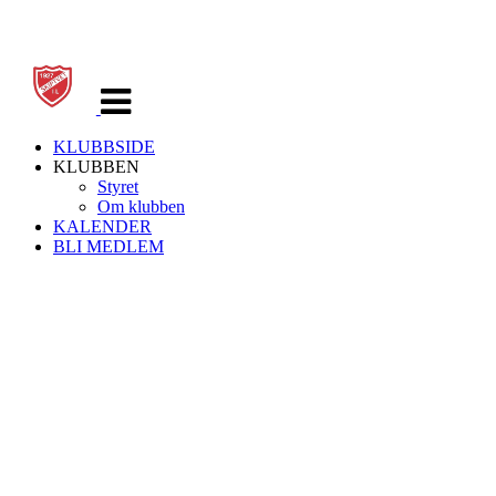
Veksle
navigasjon
KLUBBSIDE
KLUBBEN
Styret
Om klubben
KALENDER
BLI MEDLEM
Skiptvet IL
Storveien 30 -
1816 SKIPTVET
Org. nr.: 937539924